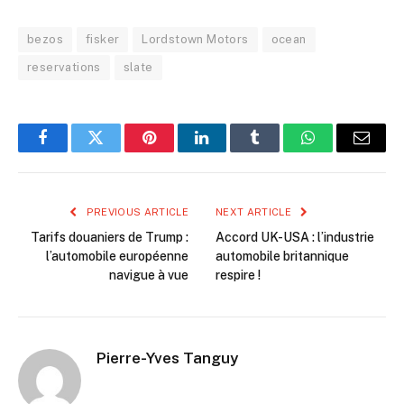
bezos
fisker
Lordstown Motors
ocean
reservations
slate
Facebook
Twitter
Pinterest
LinkedIn
Tumblr
WhatsApp
Email
PREVIOUS ARTICLE
NEXT ARTICLE
Tarifs douaniers de Trump :
Accord UK-USA : l’industrie
l’automobile européenne
automobile britannique
navigue à vue
respire !
Pierre-Yves Tanguy