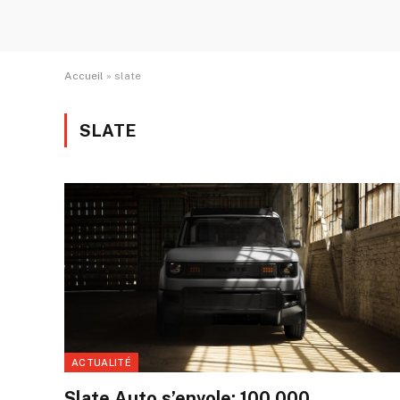
Accueil
»
slate
SLATE
ACTUALITÉ
Slate Auto s’envole: 100 000