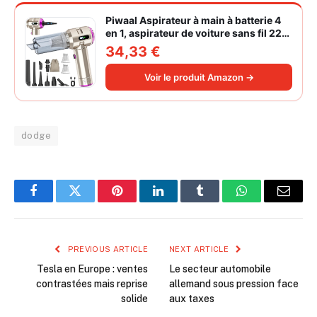
Piwaal Aspirateur à main à batterie 4
en 1, aspirateur de voiture sans fil 22
000 Pa avec moteur sans balais,
34,33 €
souffleur électrique à air comprimé
220 000 tr/min 3 vitesses pour poils
Voir le produit Amazon →
d'animaux
dodge
Facebook
Twitter
Pinterest
LinkedIn
Tumblr
WhatsApp
Email
PREVIOUS ARTICLE
NEXT ARTICLE
Tesla en Europe : ventes
Le secteur automobile
contrastées mais reprise
allemand sous pression face
solide
aux taxes