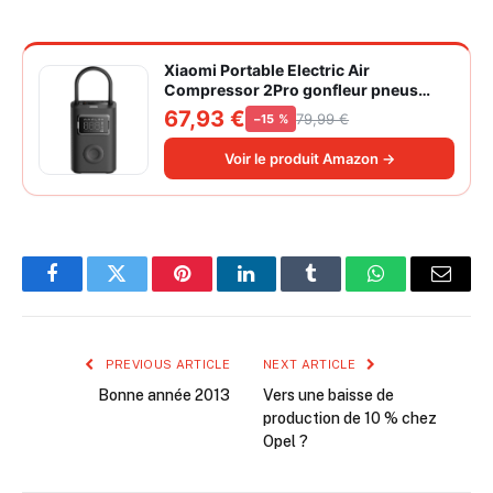
Xiaomi Portable Electric Air
Compressor 2Pro gonfleur pneus
voiture | ±1PSI Contrôle pression
67,93 €
79,99 €
−15 %
pneus, 45s gonflage rapide, batterie
longue durée, avec éclairage, grand
Voir le produit Amazon →
cylindre à air 27 mm
Facebook
Twitter
Pinterest
LinkedIn
Tumblr
WhatsApp
Email
PREVIOUS ARTICLE
NEXT ARTICLE
Bonne année 2013
Vers une baisse de
production de 10 % chez
Opel ?