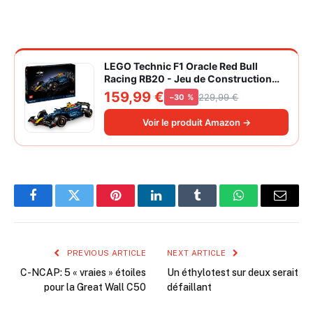
LEGO Technic F1 Oracle Red Bull
Racing RB20 - Jeu de Construction
Collector pour Adulte - Inclut Un
159,99 €
229,99 €
−30 %
Moteur V6 et Une boîte de Vitesses -
Idée Cadeau pour passionnés de
Voir le produit Amazon →
Formule 1 42206
Facebook
Twitter
Pinterest
LinkedIn
Tumblr
WhatsApp
Email
PREVIOUS ARTICLE
NEXT ARTICLE
C-NCAP: 5 « vraies » étoiles
Un éthylotest sur deux serait
pour la Great Wall C50
défaillant