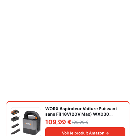
WORX Aspirateur Voiture Puissant
sans Fil 18V(20V Max) WX030
Aspirateur à Main sur Batterie 150W
109,99 €
139,99 €
10KPa avec Boîte de Rangement
Intégrée Dépoussiérage Maille
Voir le produit Amazon →
filtrante Lavable