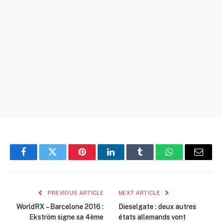
Facebook
Twitter
Pinterest
LinkedIn
Tumblr
WhatsApp
Email
PREVIOUS ARTICLE
NEXT ARTICLE
WorldRX – Barcelone 2016 :
Dieselgate : deux autres
Ekström signe sa 4ème
états allemands vont