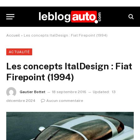
Accueil
»
Les concepts ItalDesign : Fiat Firepoint (1994)
ACTUALITÉ
Les concepts ItalDesign : Fiat
Firepoint (1994)
Gautier Bottet
18 septembre 2016
Updated:
13
décembre 2024
Aucun commentaire