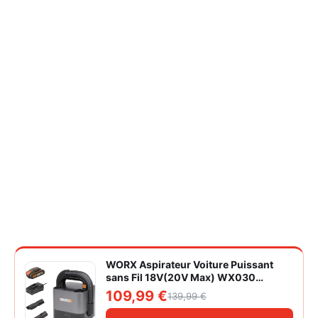
WORX Aspirateur Voiture Puissant
sans Fil 18V(20V Max) WX030
Aspirateur à Main sur Batterie 150W
109,99 €
139,99 €
10KPa avec Boîte de Rangement
Intégrée Dépoussiérage Maille