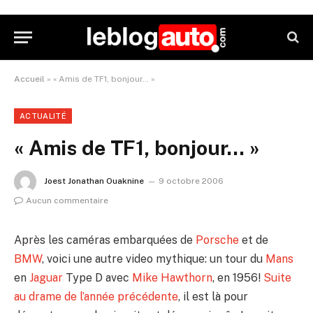
Accueil
»
« Amis de TF1, bonjour… »
ACTUALITÉ
« Amis de TF1, bonjour… »
Joest Jonathan Ouaknine
9 octobre 2006
Aucun commentaire
Après les caméras embarquées de
Porsche
et de
BMW
, voici une autre video mythique: un tour du
Mans
en
Jaguar
Type D avec
Mike Hawthorn
, en 1956!
Suite
au drame de l’année précédente
, il est là pour