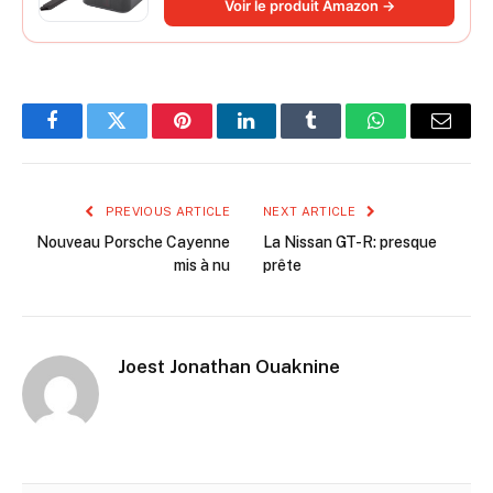
Voir le produit Amazon →
filtrante Lavable
Facebook
Twitter
Pinterest
LinkedIn
Tumblr
WhatsApp
Email
PREVIOUS ARTICLE
NEXT ARTICLE
Nouveau Porsche Cayenne
La Nissan GT-R: presque
mis à nu
prête
Joest Jonathan Ouaknine