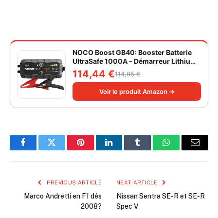
NOCO Boost GB40: Booster Batterie
UltraSafe 1000A – Démarreur Lithium
12V Portable avec Powerbank et
114,44 €
114,95 €
Chargeur USB – pour Moteurs
Essence 6,0L et Diesel 3,0L
Voir le produit Amazon →
Facebook
Twitter
Pinterest
LinkedIn
Tumblr
WhatsApp
Email
PREVIOUS ARTICLE
NEXT ARTICLE
Marco Andretti en F1 dés
Nissan Sentra SE-R et SE-R
2008?
Spec V