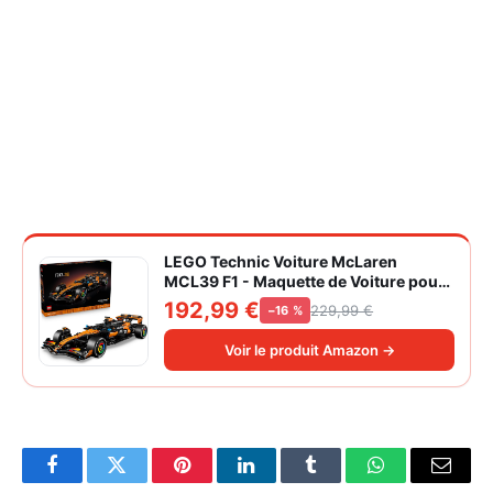
LEGO Technic Voiture McLaren
MCL39 F1 - Maquette de Voiture pour
Adulte - Set de Construction Formule 1
192,99 €
229,99 €
−16 %
Collector - Moteur V6 & Différentiel -
Idée Cadeau pour Fans de Sport
Voir le produit Amazon →
Automobile 42228
Facebook
Twitter
Pinterest
LinkedIn
Tumblr
WhatsApp
Email