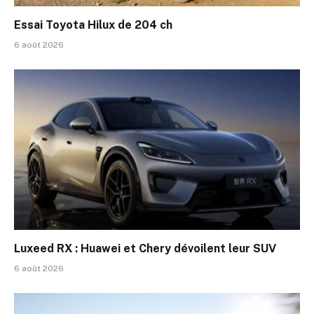
Episode 195: 193 La semaine automobile par Le
02:50
Essai Toyota Hilux de 204 ch
Episode 194: 192 La semaine automobile par Le
6 août 2026
03:20
Episode 193: 191 La semaine automobile par Le
03:02
Episode 192: 190 La semaine automobile par Le
03:25
Episode 191: 189 La semaine automobile par Le
02:43
Episode 190: 188 La semaine automobile par Le
03:38
Episode 189: 187 La semaine automobile par Le
02:49
Luxeed RX : Huawei et Chery dévoilent leur SUV
Episode 188: 186 La semaine automobile par Le
6 août 2026
03:32
Episode 187: 185 La semaine automobile par Le
03:17