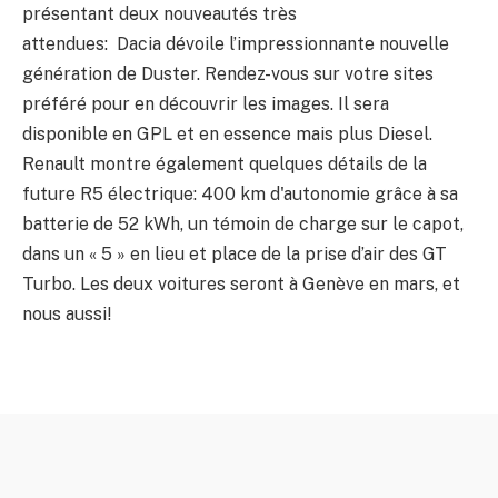
présentant deux nouveautés très
S E309: Hors-série 2 : James Bond et les voitures
attendues: Dacia dévoile l’impressionnante nouvelle
04:52
génération de Duster. Rendez-vous sur votre sites
S E308: Episode 252 La semaine automobile pa
préféré pour en découvrir les images. Il sera
03:02
disponible en GPL et en essence mais plus Diesel.
S E307: Episode 251 La semaine automobile pa
Renault montre également quelques détails de la
02:33
future R5 électrique: 400 km d'autonomie grâce à sa
S E306: Episode 249 La semaine automobile pa
02:58
batterie de 52 kWh, un témoin de charge sur le capot,
dans un « 5 » en lieu et place de la prise d’air des GT
S E305: Hors-série 1 : Le Grand Prix de Monaco 
06:41
Turbo. Les deux voitures seront à Genève en mars, et
nous aussi!
S E303: Episode 248 La semaine automobile pa
03:04
S E302: Episode 247 La semaine automobile pa
02:43
S E301: Episode 246 La semaine automobile pa
03:01
S E300: Episode 245 La semaine automobile pa