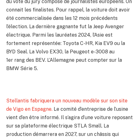
du vote du jury composé de journalistes européens. On
Episode 283 La semaine automobile par Lebloga
connait les finalistes. Pour rappel, la voiture doit avoir
03:12
été commercialisée dans les 12 mois précédents
Episode 282 La semaine automobile par Lebloga
l’élection. La dernière gagnante fut la Jeep Avenger
03:18
électrique. Parmi les lauréates 2024, l’Asie est
Episode 281 La semaine automobile par Lebloga
fortement représentée: Toyota C-HR, Kia EV9 ou la
03:02
BYD Seal. La Volvo EX30, la Peugeot e-3008 au
Episode 280 La semaine automobile par Lebloga
03:24
1er rang des BEV. L’Allemagne peut compter sur la
BMW Série 5.
Episode 279 La semaine automobile par Lebloga
03:08
Episode 278: La semaine automobile par Lebloga
02:56
Stellantis fabriquera un nouveau modèle sur son site
Episode 277 La semaine automobile par Lebloga
03:12
de Vigo en Espagne.
Le comité d’entreprise de l’usine
vient d’en être informé. Il s’agira d’une voiture reposant
S E328 Episode 276 La semaine automobile par
03:26
sur sa plateforme électrique STLA Small. La
production démarrera en 2027, sur un châssis qui
S E327: Episode 271 La semaine automobile pa