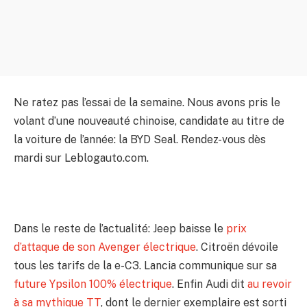
S E291: Episode 236 La semaine automobile pa
03:40
S E290: 235-La semaine automobile par Lebloga
03:01
S E289: Episode 234 La semaine automobile pa
03:13
Ne ratez pas l’essai de la semaine. Nous avons pris le
S E288: 233 La semaine automobile par Lebloga
volant d’une nouveauté chinoise, candidate au titre de
02:25
la voiture de l’année: la BYD Seal. Rendez-vous dès
S E287: Episode 232 La semaine automobile pa
mardi sur Leblogauto.com.
03:03
S E286: Episode 231 La semaine automobile pa
02:36
S E285: Episode 230 La semaine automobile pa
Dans le reste de l’actualité: Jeep baisse le
prix
02:24
d’attaque de son Avenger électrique
. Citroën dévoile
S E284: Episode 229 La semaine automobile pa
tous les tarifs de la e-C3. Lancia communique sur sa
02:40
future Ypsilon 100% électrique
. Enfin Audi dit
au revoir
Episode 228 La semaine automobile par Lebloga
à sa mythique TT
, dont le dernier exemplaire est sorti
01:54