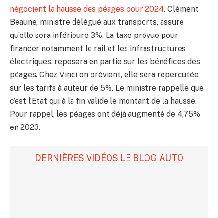
Episode 309 La semaine automobile par Lebloga
négocient la hausse des péages pour 2024
. Clément
02:52
Beaune, ministre délégué aux transports, assure
Episode 308 La semaine automobile par LeBlogA
qu’elle sera inférieure 3%. La taxe prévue pour
03:05
financer notamment le rail et les infrastructures
Episode 207 La semaine automobile par Lebloga
électriques, reposera en partie sur les bénéfices des
03:04
péages. Chez Vinci on prévient, elle sera répercutée
Episode 306 La semaine automobile par Lebloga
sur les tarifs à auteur de 5%. Le ministre rappelle que
02:50
c’est l’Etat qui à la fin valide le montant de la hausse.
Episode 305 La semaine automobile par Lebloga
Pour rappel, les péages ont déjà augmenté de 4,75%
02:56
en 2023.
Episode 304 La semaine automobile par Lebloga
03:02
DERNIÈRES VIDÉOS LE BLOG AUTO
Episode 303 La semaine automobile par Lebloga
02:59
Episode 302 La semaine automobile par Lebloga
03:19
Episode 301 La semaine automobile par Lebloga
02:53