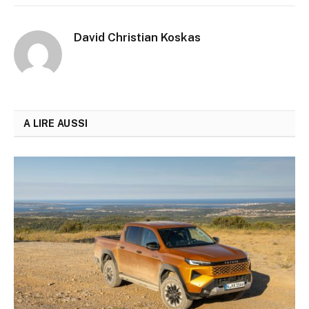
02:55
Episode 201 La semaine automobile par LeBlogA
David Christian Koskas
02:33
Episode 200 La semaine automobile par LeBlogA
03:34
Episode 199 La semaine automobile par LeBlogA
03:34
A LIRE AUSSI
Episode 198 La semaine automobile par LeBlogA
02:36
Episode 197 La semaine automobile par LeBlogA
03:05
Episode 196 La semaine automobile par LeBlogA
03:14
Episode 197: 195 La semaine automobile par Le
03:26
Episode 196: 194 La semaine automobile par Le
03:05