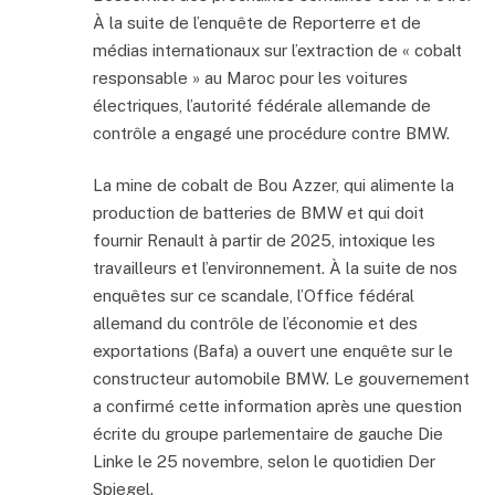
03:29
À la suite de l’enquête de Reporterre et de
médias internationaux sur l’extraction de « cobalt
Episode 177: 175 La semaine automobile par Le
03:02
responsable » au Maroc pour les voitures
électriques, l’autorité fédérale allemande de
Episode 176: 174 La semaine automobile par Le
02:56
contrôle a engagé une procédure contre BMW.
Episode 175: 173 La semaine automobile par Le
La mine de cobalt de Bou Azzer, qui alimente la
02:49
production de batteries de BMW et qui doit
Episode 174: 172 La semaine automobile par Le
fournir Renault à partir de 2025, intoxique les
03:31
travailleurs et l’environnement. À la suite de nos
Episode 173: 171 La semaine automobile par Le
enquêtes sur ce scandale, l’Office fédéral
03:13
allemand du contrôle de l’économie et des
Episode 173: 171 La semaine automobile par Le
exportations (Bafa) a ouvert une enquête sur le
03:13
constructeur automobile BMW. Le gouvernement
Episode 172: 170 La semaine automobile par Le
a confirmé cette information après une question
03:38
écrite du groupe parlementaire de gauche Die
Episode 171: 169 La semaine automobile par Le
Linke le 25 novembre, selon le quotidien Der
03:56
Spiegel.