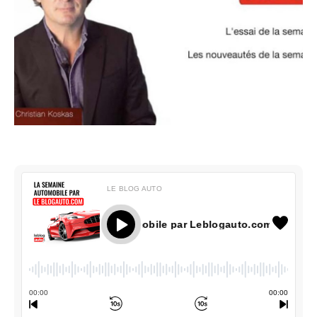
LE BLOG AUTO
27 La semaine automobile par Leblogauto.com
00
:
00
00
:
00