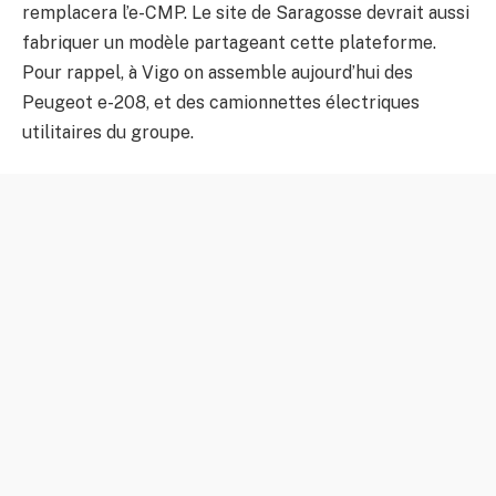
03:08
remplacera l’e-CMP. Le site de Saragosse devrait aussi
fabriquer un modèle partageant cette plateforme.
S E326: Episode 270 La semaine automobile pa
03:04
Pour rappel, à Vigo on assemble aujourd’hui des
S E325: Episode 269 La semaine automobile pa
Peugeot e-208, et des camionnettes électriques
03:33
utilitaires du groupe.
S E324: Episode 268 La semaine automobile pa
03:34
S E323: Episode 267 La semaine automobile pa
03:37
S E322: Episode 266 La semaine automobile pa
03:10
S E321: Episode 265 La semaine automobile pa
02:46
S E320: Episode 264 La semaine automobile pa
03:26
S E319: Episode 263 La semaine automobile pa
02:49