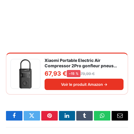
Xiaomi Portable Electric Air
Compressor 2Pro gonfleur pneus
voiture | ±1PSI Contrôle pression
67,93 €
79,99 €
−15 %
pneus, 45s gonflage rapide, batterie
longue durée, avec éclairage, grand
Voir le produit Amazon →
cylindre à air 27 mm
Facebook
Twitter
Pinterest
LinkedIn
Tumblr
WhatsApp
Email