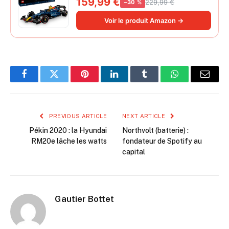
159,99 €
229,99 €
−30 %
Moteur V6 et Une boîte de Vitesses -
Idée Cadeau pour passionnés de
Voir le produit Amazon →
Formule 1 42206
Facebook
Twitter
Pinterest
LinkedIn
Tumblr
WhatsApp
Email
PREVIOUS ARTICLE
NEXT ARTICLE
Pékin 2020 : la Hyundai
Northvolt (batterie) :
RM20e lâche les watts
fondateur de Spotify au
capital
Gautier Bottet