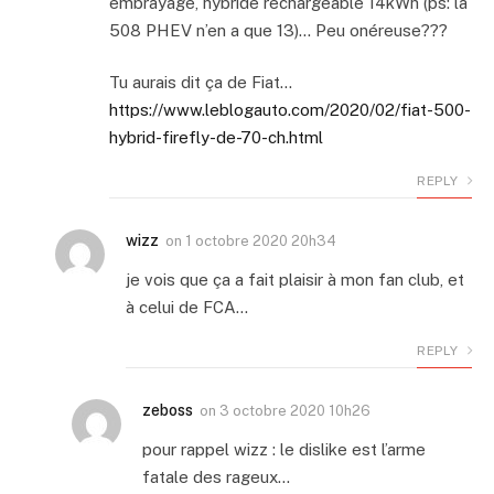
embrayage, hybride rechargeable 14kWh (ps: la
508 PHEV n’en a que 13)… Peu onéreuse???
Tu aurais dit ça de Fiat…
https://www.leblogauto.com/2020/02/fiat-500-
hybrid-firefly-de-70-ch.html
REPLY
wizz
on
1 octobre 2020 20h34
je vois que ça a fait plaisir à mon fan club, et
à celui de FCA…
REPLY
zeboss
on
3 octobre 2020 10h26
pour rappel wizz : le dislike est l’arme
fatale des rageux…