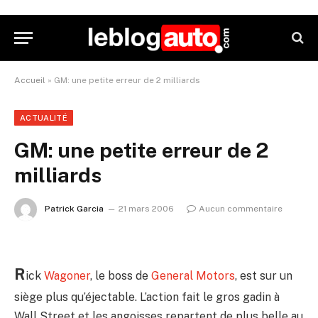
Accueil
»
GM: une petite erreur de 2 milliards
ACTUALITÉ
GM: une petite erreur de 2
milliards
Patrick Garcia
21 mars 2006
Aucun commentaire
R
ick
Wagoner
, le boss de
General Motors
, est sur un
siège plus qu’éjectable. L’action fait le gros gadin à
Wall Street et les angoisses repartent de plus belle au