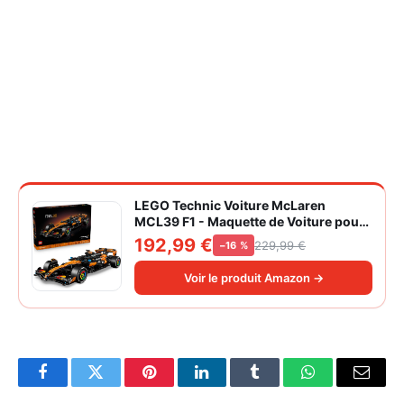
LEGO Technic Voiture McLaren
MCL39 F1 - Maquette de Voiture pour
Adulte - Set de Construction Formule 1
192,99 €
229,99 €
−16 %
Collector - Moteur V6 & Différentiel -
Idée Cadeau pour Fans de Sport
Voir le produit Amazon →
Automobile 42228
Facebook
Twitter
Pinterest
LinkedIn
Tumblr
WhatsApp
Email