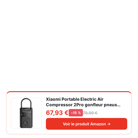
Xiaomi Portable Electric Air
Compressor 2Pro gonfleur pneus
voiture | ±1PSI Contrôle pression
67,93 €
79,99 €
−15 %
pneus, 45s gonflage rapide, batterie
longue durée, avec éclairage, grand
Voir le produit Amazon →
cylindre à air 27 mm