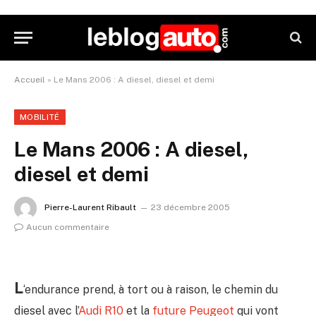
Accueil
»
Le Mans 2006 : A diesel, diesel et demi
MOBILITÉ
Le Mans 2006 : A diesel,
diesel et demi
Pierre-Laurent Ribault
23 décembre 2005
Aucun commentaire
L
‘endurance prend, à tort ou à raison, le chemin du
diesel avec l’
Audi R10
et la
future Peugeot
qui vont