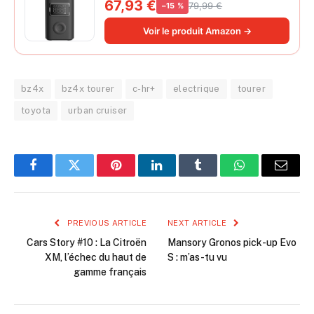
67,93 €
79,99 €
−15 %
pneus, 45s gonflage rapide, batterie
longue durée, avec éclairage, grand
Voir le produit Amazon →
cylindre à air 27 mm
bz4x
bz4x tourer
c-hr+
electrique
tourer
toyota
urban cruiser
Facebook
Twitter
Pinterest
LinkedIn
Tumblr
WhatsApp
Email
PREVIOUS ARTICLE
NEXT ARTICLE
Cars Story #10 : La Citroën
Mansory Gronos pick-up Evo
XM, l’échec du haut de
S : m’as-tu vu
gamme français