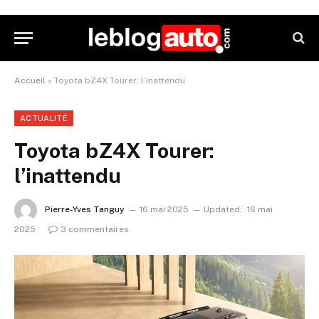
Accueil
»
Toyota bZ4X Tourer: l’inattendu
ACTUALITÉ
Toyota bZ4X Tourer:
l’inattendu
Pierre-Yves Tanguy
16 mai 2025
Updated:
16 mai
2025
3 commentaires