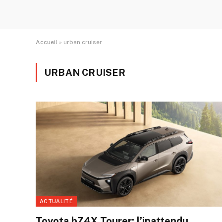
Accueil
»
urban cruiser
URBAN CRUISER
ACTUALITÉ
Toyota bZ4X Tourer: l’inattendu