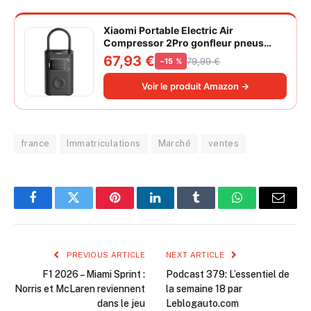
Xiaomi Portable Electric Air
Compressor 2Pro gonfleur pneus
voiture | ±1PSI Contrôle pression
67,93 €
79,99 €
−15 %
pneus, 45s gonflage rapide, batterie
longue durée, avec éclairage, grand
Voir le produit Amazon →
cylindre à air 27 mm
france
Immatriculations
Marché
ventes
Facebook
Twitter
Pinterest
LinkedIn
Tumblr
WhatsApp
Email
PREVIOUS ARTICLE
NEXT ARTICLE
F1 2026 – Miami Sprint :
Podcast 379: L’essentiel de
Norris et McLaren reviennent
la semaine 18 par
dans le jeu
Leblogauto.com