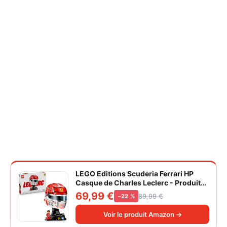
LEGO Editions Scuderia Ferrari HP
Casque de Charles Leclerc - Produit
F1 - Maquette avec Minifigurine
69,99 €
89,99 €
−22 %
Collector - Décoration Intérieure -
Cadeau pour Garçon dès 14 ans et
Voir le produit Amazon →
Adulte Fan d'Automobile 43014