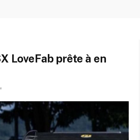
SX LoveFab prête à en
e