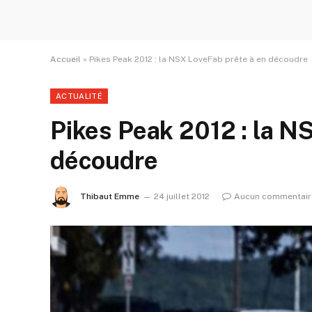
Accueil
»
Pikes Peak 2012 : la NSX LoveFab prête à en découdre
ACTUALITÉ
Pikes Peak 2012 : la N
découdre
Thibaut Emme
24 juillet 2012
Aucun commentair