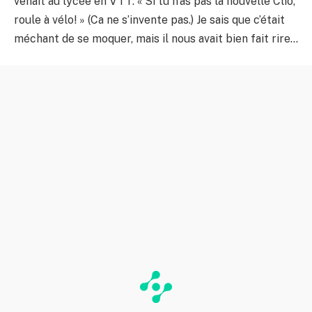
venait au lycée en VTT. « Si tu n’as pas la nouvelle Clio,
roule à vélo! » (Ca ne s’invente pas.) Je sais que c’était
méchant de se moquer, mais il nous avait bien fait rire…