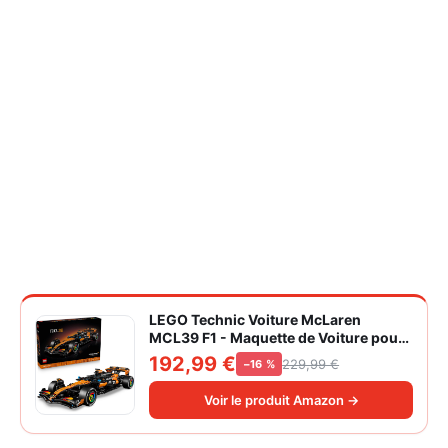
LEGO Technic Voiture McLaren
MCL39 F1 - Maquette de Voiture pour
Adulte - Set de Construction Formule 1
192,99 €
229,99 €
−16 %
Collector - Moteur V6 & Différentiel -
Idée Cadeau pour Fans de Sport
Voir le produit Amazon →
Automobile 42228