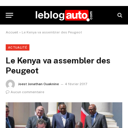
Accueil
»
Le Kenya va assembler des Peugeot
ACTUALITÉ
Le Kenya va assembler des
Peugeot
Joest Jonathan Ouaknine
4 février 2017
Aucun commentaire