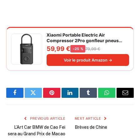
Xiaomi Portable Electric Air
Compressor 2Pro gonfleur pneus
voiture | ±1PSI Contrôle pression
59,99 €
79,99 €
−25 %
pneus, 45s gonflage rapide, batterie
longue durée, avec éclairage, grand
Voir le produit Amazon →
cylindre à air 27 mm
Facebook
Twitter
Pinterest
LinkedIn
Tumblr
WhatsApp
Email
PREVIOUS ARTICLE
NEXT ARTICLE
L’Art Car BMW de Cao Fei
Brèves de Chine
sera au Grand Prix de Macao