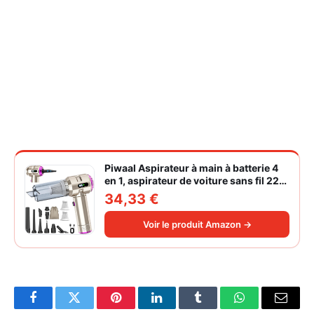
Piwaal Aspirateur à main à batterie 4
en 1, aspirateur de voiture sans fil 22
000 Pa avec moteur sans balais,
34,33 €
souffleur électrique à air comprimé
220 000 tr/min 3 vitesses pour poils
Voir le produit Amazon →
d'animaux
Facebook
Twitter
Pinterest
LinkedIn
Tumblr
WhatsApp
Email