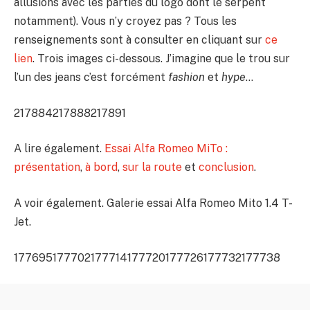
allusions avec les parties du logo dont le serpent
notamment). Vous n’y croyez pas ? Tous les
renseignements sont à consulter en cliquant sur
ce
lien
. Trois images ci-dessous. J’imagine que le trou sur
l’un des jeans c’est forcément
fashion
et
hype
…
217884
217888
217891
A lire également.
Essai Alfa Romeo MiTo :
présentation
,
à bord
,
sur la route
et
conclusion
.
A voir également. Galerie essai Alfa Romeo Mito 1.4 T-
Jet.
177695
177702
177714
177720
177726
177732
177738