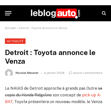
Accueil
»
Detroit : Toyota annonce le Venza
ACTUALITÉ
Detroit : Toyota annonce le
Venza
Nicolas Meunier
6 janvier 2008
Aucun commentaire
Le NAIAS de Detroit approche à grands pas Outre
sa
copie du Honda Ridgeline
son concept de
pick-up A-
BAT
, Toyota présentera un nouveau modèle, le Venza.