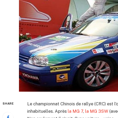
Le championnat Chinois de rallye (CRC) est l’
SHARE
inhabituelles. Après
la MG 7
,
la MG 3SW
(avec