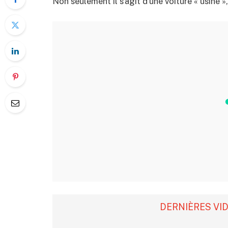
Non seulement il s’agit d’une voiture « usine »
DERNIÈRES VI