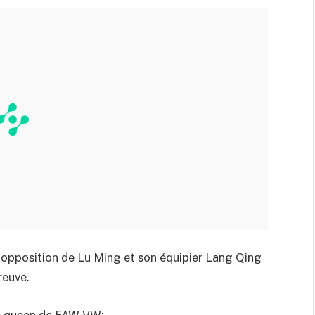
le opposition de Lu Ming et son équipier Lang Qing
reuve.
ce queen de FAW-VW: