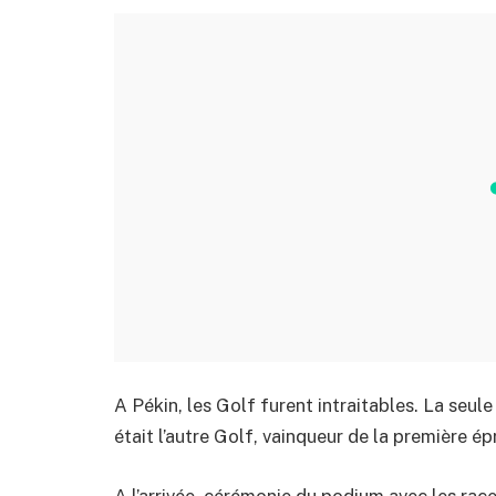
A Pékin, les Golf furent intraitables. La seu
était l’autre Golf, vainqueur de la première ép
A l’arrivée, cérémonie du podium avec les ra