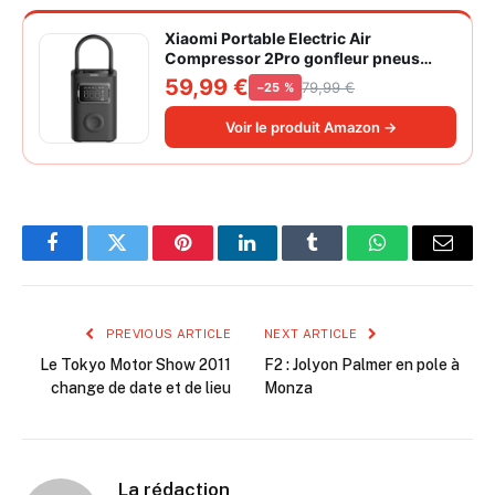
Xiaomi Portable Electric Air
Compressor 2Pro gonfleur pneus
voiture | ±1PSI Contrôle pression
59,99 €
79,99 €
−25 %
pneus, 45s gonflage rapide, batterie
longue durée, avec éclairage, grand
Voir le produit Amazon →
cylindre à air 27 mm
Facebook
Twitter
Pinterest
LinkedIn
Tumblr
WhatsApp
Email
PREVIOUS ARTICLE
NEXT ARTICLE
Le Tokyo Motor Show 2011
F2 : Jolyon Palmer en pole à
change de date et de lieu
Monza
La rédaction