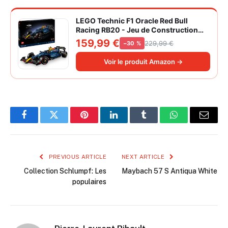
LEGO Technic F1 Oracle Red Bull
Racing RB20 - Jeu de Construction
Collector pour Adulte - Inclut Un
159,99 €
229,99 €
−30 %
Moteur V6 et Une boîte de Vitesses -
Idée Cadeau pour passionnés de
Voir le produit Amazon →
Formule 1 42206
Facebook
Twitter
Pinterest
LinkedIn
Tumblr
WhatsApp
Email
PREVIOUS ARTICLE
NEXT ARTICLE
Collection Schlumpf: Les
Maybach 57 S Antiqua White
populaires