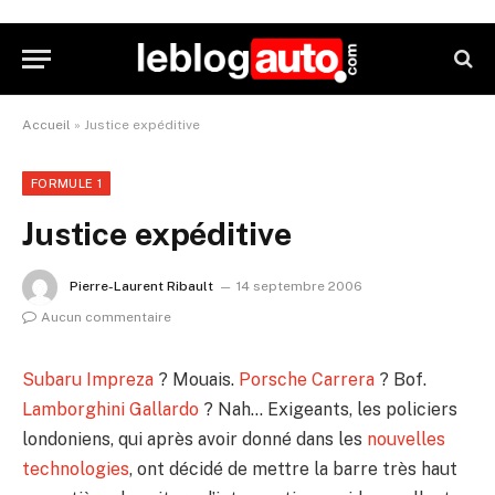
Accueil
»
Justice expéditive
FORMULE 1
Justice expéditive
Pierre-Laurent Ribault
14 septembre 2006
Aucun commentaire
Subaru Impreza
? Mouais.
Porsche Carrera
? Bof.
Lamborghini Gallardo
? Nah… Exigeants, les policiers
londoniens, qui après avoir donné dans les
nouvelles
technologies
, ont décidé de mettre la barre très haut