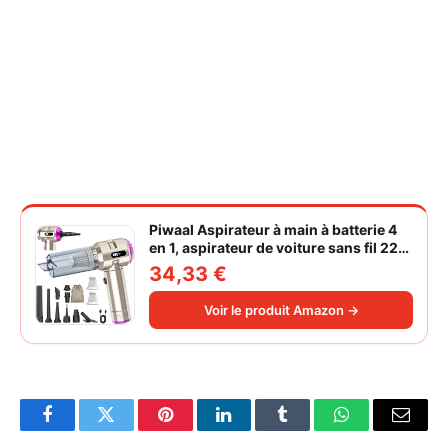
Piwaal Aspirateur à main à batterie 4
en 1, aspirateur de voiture sans fil 22
000 Pa avec moteur sans balais,
34,33 €
souffleur électrique à air comprimé
220 000 tr/min 3 vitesses pour poils
Voir le produit Amazon →
d'animaux
Facebook
Twitter
Pinterest
LinkedIn
Tumblr
WhatsApp
Email