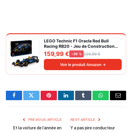
LEGO Technic F1 Oracle Red Bull
Racing RB20 - Jeu de Construction
Collector pour Adulte - Inclut Un
159,99 €
229,99 €
−30 %
Moteur V6 et Une boîte de Vitesses -
Idée Cadeau pour passionnés de
Voir le produit Amazon →
Formule 1 42206
Facebook
Twitter
Pinterest
LinkedIn
Tumblr
WhatsApp
Email
PREVIOUS ARTICLE
NEXT ARTICLE
Et la voiture de l’année en
Y a pas pire conducteur