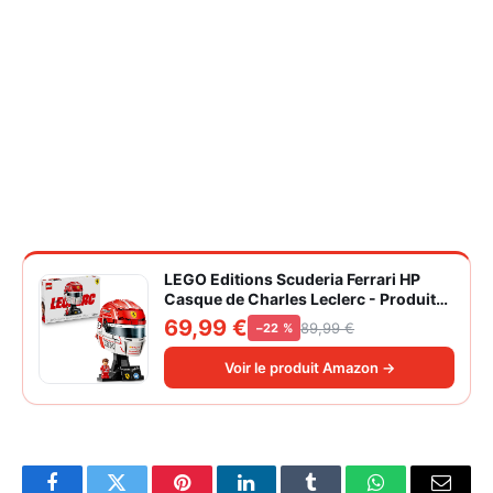
LEGO Editions Scuderia Ferrari HP
Casque de Charles Leclerc - Produit
F1 - Maquette avec Minifigurine
69,99 €
89,99 €
−22 %
Collector - Décoration Intérieure -
Cadeau pour Garçon dès 14 ans et
Voir le produit Amazon →
Adulte Fan d'Automobile 43014