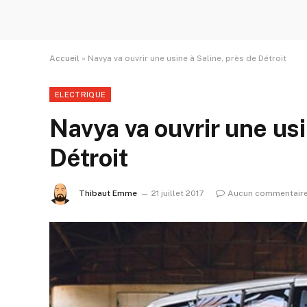
Accueil
»
Navya va ouvrir une usine à Saline, près de Détroit
ELECTRIQUE
Navya va ouvrir une usi
Détroit
Thibaut Emme
21 juillet 2017
Aucun commentair