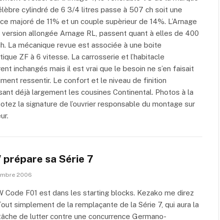
élèbre cylindré de 6 3/4 litres passe à 507 ch soit une
ce majoré de 11% et un couple supèrieur de 14%. L’Arnage
a version allongée Arnage RL, passent quant à elles de 400
h. La mécanique revue est associée à une boite
ique ZF à 6 vitesse. La carrosserie et l’habitacle
nt inchangés mais il est vrai que le besoin ne s’en faisait
iment ressentir. Le confort et le niveau de finition
sant déjà largement les cousines Continental. Photos à la
Notez la signature de l’ouvrier responsable du montage sur
ur.
prépare sa Série 7
embre 2006
Code F01 est dans les starting blocks. Kezako me direz
out simplement de la remplaçante de la Série 7, qui aura la
tâche de lutter contre une concurrence Germano-