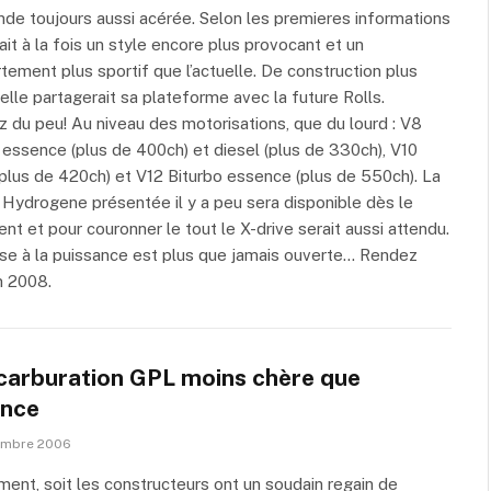
de toujours aussi acérée. Selon les premieres informations
rait à la fois un style encore plus provocant et un
ement plus sportif que l’actuelle. De construction plus
 elle partagerait sa plateforme avec la future Rolls.
 du peu! Au niveau des motorisations, que du lourd : V8
 essence (plus de 400ch) et diesel (plus de 330ch), V10
(plus de 420ch) et V12 Biturbo essence (plus de 550ch). La
 Hydrogene présentée il y a peu sera disponible dès le
nt et pour couronner le tout le X-drive serait aussi attendu.
se à la puissance est plus que jamais ouverte… Rendez
n 2008.
icarburation GPL moins chère que
ence
embre 2006
ent, soit les constructeurs ont un soudain regain de