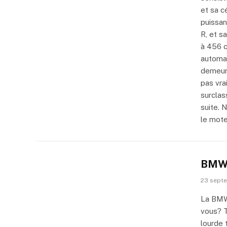
et sa c
puissan
R, et s
à 456 c
automat
demeure
pas vra
surclas
suite. 
le mote
BMW 
23 sept
La BMW 
vous? T
lourde 