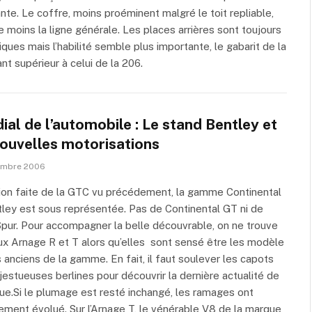
nte. Le coffre, moins proéminent malgré le toit repliable,
e moins la ligne générale. Les places arrières sont toujours
ques mais l’habilité semble plus importante, le gabarit de la
nt supérieur à celui de la 206.
al de l’automobile : Le stand Bentley et
nouvelles motorisations
embre 2006
on faite de la GTC vu précédement, la gamme Continental
ley est sous représentée. Pas de Continental GT ni de
Spur. Pour accompagner la belle découvrable, on ne trouve
x Arnage R et T alors qu’elles sont sensé être les modèle
s anciens de la gamme. En fait, il faut soulever les capots
estueuses berlines pour découvrir la dernière actualité de
ue.Si le plumage est resté inchangé, les ramages ont
ement évolué. Sur l’Arnage T, le vénérable V8 de la marque