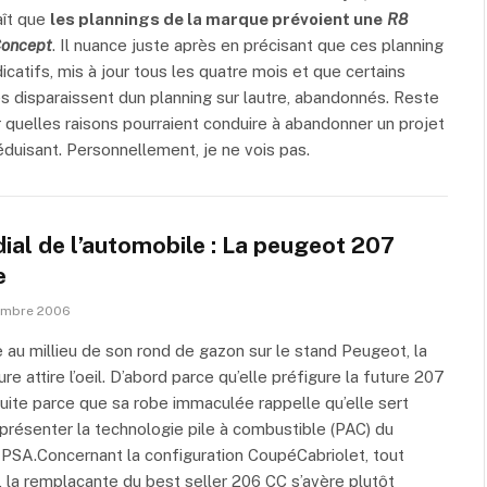
aît que
les plannings de la marque prévoient une
R8
Concept
. Il nuance juste après en précisant que ces planning
dicatifs, mis à jour tous les quatre mois et que certains
 disparaissent dun planning sur lautre, abandonnés. Reste
r quelles raisons pourraient conduire à abandonner un projet
éduisant. Personnellement, je ne vois pas.
ial de l’automobile : La peugeot 207
e
embre 2006
 au millieu de son rond de gazon sur le stand Peugeot, la
re attire l’oeil. D’abord parce qu’elle préfigure la future 207
uite parce que sa robe immaculée rappelle qu’elle sert
 présenter la technologie pile à combustible (PAC) du
PSA.Concernant la configuration CoupéCabriolet, tout
, la remplaçante du best seller 206 CC s’avère plutôt