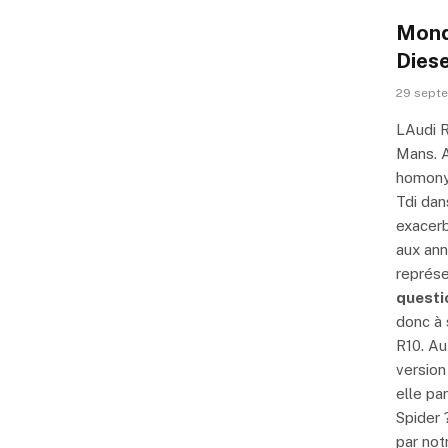
Mond
Diese
29 sept
LAudi R
Mans. A
homonym
Tdi dan
exacerb
aux ann
représe
questi
donc à 
R10. Au
version
elle pa
Spider 
par not