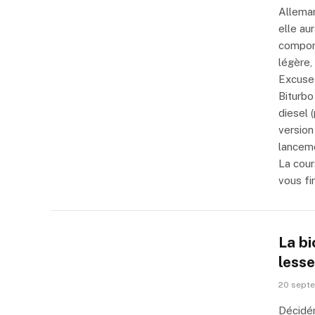
Alleman
elle au
comport
légère,
Excusez
Biturbo
diesel 
version
lanceme
La cour
vous fi
La b
less
20 sept
Décidém