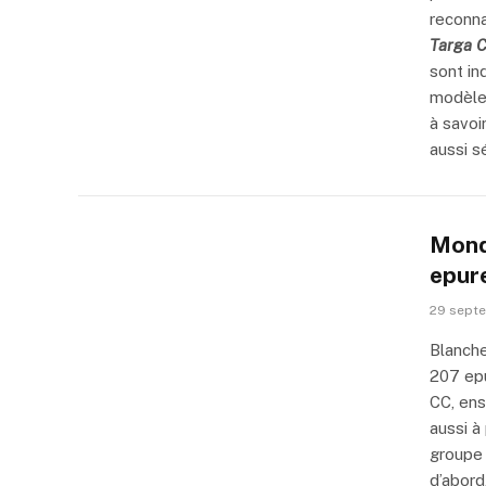
reconn
Targa 
sont in
modèles
à savoi
aussi s
Mond
epur
29 sept
Blanche
207 epu
CC, ens
aussi à
groupe 
d’abord