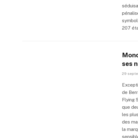
séduisa
pénalis
symboli
207 éta
Mondi
ses 
29 sept
Excepti
de Bent
Flying 
que deu
les plu
des maj
la marq
sensibl