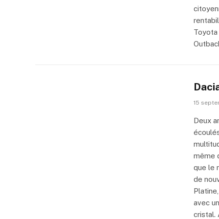
citoyen
rentabi
Toyota 
Outback
Daci
15 sept
Deux a
écoulés
multitu
même de
que le 
de nouv
Platine
avec un
cristal.