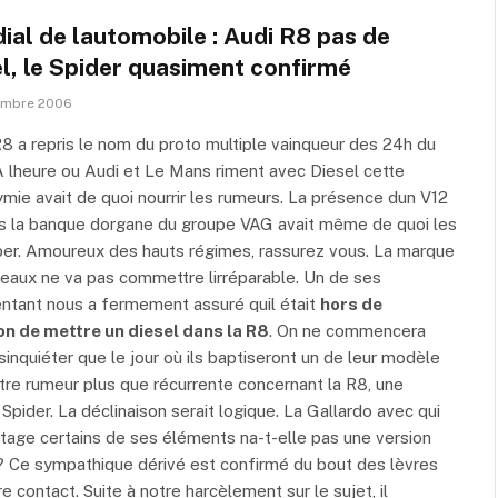
ial de lautomobile : Audi R8 pas de
l, le Spider quasiment confirmé
embre 2006
8 a repris le nom du proto multiple vainqueur des 24h du
 lheure ou Audi et Le Mans riment avec Diesel cette
ie avait de quoi nourrir les rumeurs. La présence dun V12
s la banque dorgane du groupe VAG avait même de quoi les
er. Amoureux des hauts régimes, rassurez vous. La marque
eaux ne va pas commettre lirréparable. Un de ses
ntant nous a fermement assuré quil était
hors de
on de mettre un diesel dans la R8
. On ne commencera
sinquiéter que le jour où ils baptiseront un de leur modèle
tre rumeur plus que récurrente concernant la R8, une
 Spider. La déclinaison serait logique. La Gallardo avec qui
rtage certains de ses éléments na-t-elle pas une version
? Ce sympathique dérivé est confirmé du bout des lèvres
re contact. Suite à notre harcèlement sur le sujet, il