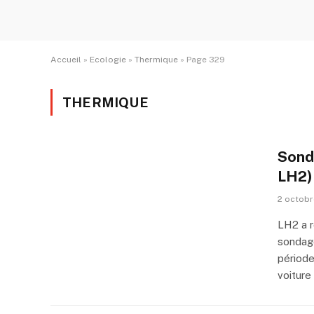
Accueil
»
Ecologie
»
Thermique
»
Page 329
THERMIQUE
Sonda
LH2)
2 octob
LH2 a r
sondage
période
voiture