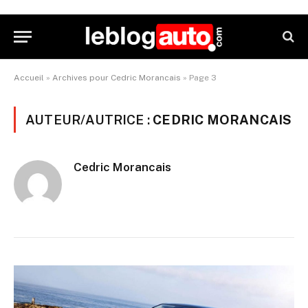
Accueil
»
Archives pour Cedric Morancais
»
Page 3
AUTEUR/AUTRICE :
CEDRIC MORANCAIS
Cedric Morancais