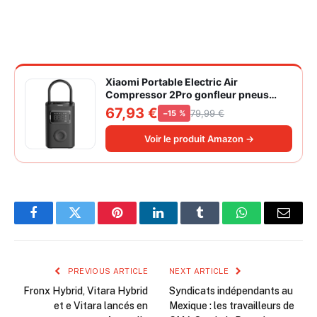
Xiaomi Portable Electric Air
Compressor 2Pro gonfleur pneus
voiture | ±1PSI Contrôle pression
67,93 €
79,99 €
−15 %
pneus, 45s gonflage rapide, batterie
longue durée, avec éclairage, grand
Voir le produit Amazon →
cylindre à air 27 mm
Facebook
Twitter
Pinterest
LinkedIn
Tumblr
WhatsApp
Email
PREVIOUS ARTICLE
NEXT ARTICLE
Fronx Hybrid, Vitara Hybrid
Syndicats indépendants au
et e Vitara lancés en
Mexique : les travailleurs de