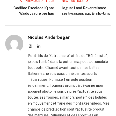
PREVIOUS ARTICLE
NEXT ARTICLE
Cadillac Escalade IQ par
Jaguar Land Rover relance
Waido : sacré bestiau
ses livraisons aux États-Unis
Nicolas Anderbegani
Instagram
LinkedIn
Petit-fils de "Citroëniste" et fils de "Béhémiste",
je suis tombé dans la potion magique automobile
tout petit. Charmé avant tout par les belles
Italiennes, je suis passionné par les sports
mécaniques, Formule 1 en pole position
évidemment. Toujours prompt à dégainer mon
appareil photo, je suis de près l'actualité sous
toutes ses formes, aimant "shooter" des bolides
en mouvement et faire des montages vidéos. Mes
champs de prédilection sont l'actualité produit
des marques Italiennes et des sportives en