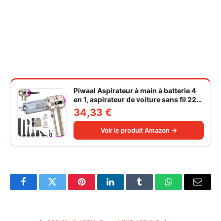
Piwaal Aspirateur à main à batterie 4
en 1, aspirateur de voiture sans fil 22
000 Pa avec moteur sans balais,
34,33 €
souffleur électrique à air comprimé
220 000 tr/min 3 vitesses pour poils
Voir le produit Amazon →
d'animaux
Facebook
Twitter
Pinterest
LinkedIn
Tumblr
WhatsApp
Email