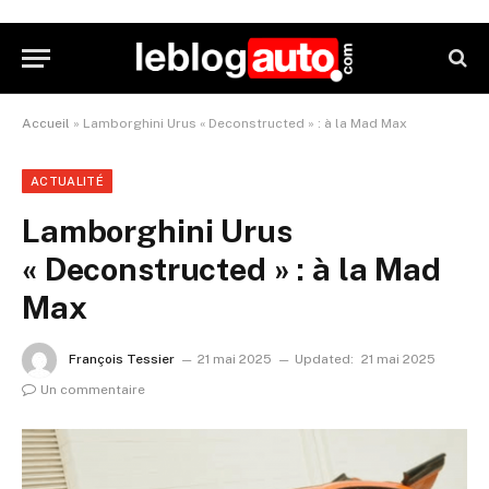
Accueil
»
Lamborghini Urus « Deconstructed » : à la Mad Max
ACTUALITÉ
Lamborghini Urus
« Deconstructed » : à la Mad
Max
François Tessier
21 mai 2025
Updated:
21 mai 2025
Un commentaire