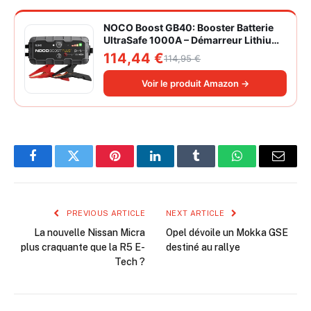
NOCO Boost GB40: Booster Batterie
UltraSafe 1000A – Démarreur Lithium
12V Portable avec Powerbank et
114,44 €
114,95 €
Chargeur USB – pour Moteurs
Essence 6,0L et Diesel 3,0L
Voir le produit Amazon →
Facebook
Twitter
Pinterest
LinkedIn
Tumblr
WhatsApp
Email
PREVIOUS ARTICLE
NEXT ARTICLE
La nouvelle Nissan Micra
Opel dévoile un Mokka GSE
plus craquante que la R5 E-
destiné au rallye
Tech ?