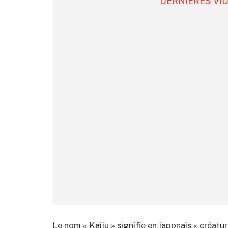
DERNIÈRES VI
Le nom « Kaiju » signifie en japonais « créatu