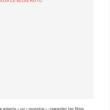
DÉOS LE BLOG AUTO
re géante » ou « monstre » – regardez les films