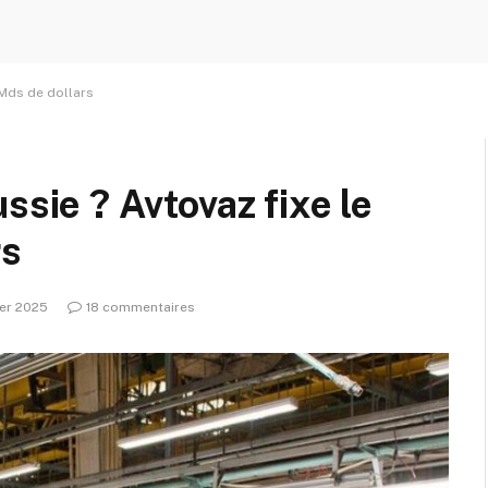
3 Mds de dollars
ssie ? Avtovaz fixe le
rs
ier 2025
18 commentaires