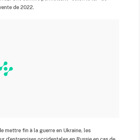
 vente de 2022.
e mettre fin à la guerre en Ukraine, les
our d’entreprises occidentales en Russie en cas de