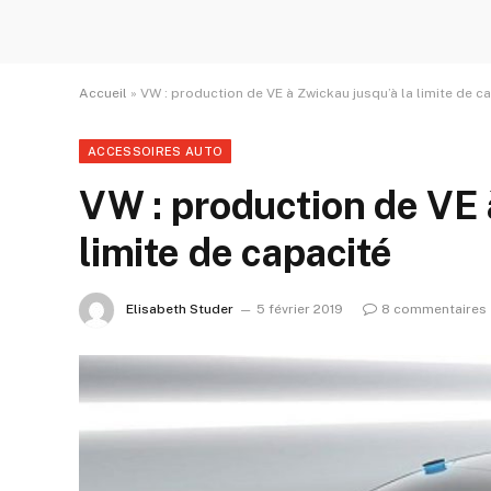
Accueil
»
VW : production de VE à Zwickau jusqu’à la limite de c
ACCESSOIRES AUTO
VW : production de VE 
limite de capacité
Elisabeth Studer
5 février 2019
8 commentaires