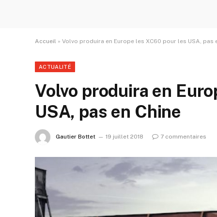
Accueil
»
Volvo produira en Europe les XC60 pour les USA, pas 
ACTUALITÉ
Volvo produira en Euro
USA, pas en Chine
Gautier Bottet
19 juillet 2018
7 commentaires