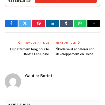
d'animaux
Facebook
Twitter
Pinterest
LinkedIn
Tumblr
WhatsApp
Email
PREVIOUS ARTICLE
NEXT ARTICLE
Empattement long pour le
Škoda veut accélérer son
BMW X1 en Chine
développement en Chine
Gautier Bottet
A LIRE AUSSI