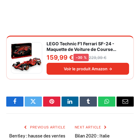
LEGO Technic F1 Ferrari SF-24 -
Maquette de Voiture de Course
Collector à Échelle 1/8 - Décoration -
159,99 €
229,99 €
−30 %
Inclut Moteur V6, Boîte de Vitesses,
DRS et Volant - Idée de Cadeau pour
Voir le produit Amazon →
Adulte et Adolescent 42207
Facebook
Twitter
Pinterest
LinkedIn
Tumblr
WhatsApp
Email
PREVIOUS ARTICLE
NEXT ARTICLE
Bentley : hausse des ventes
Bilan 2020 : Italie