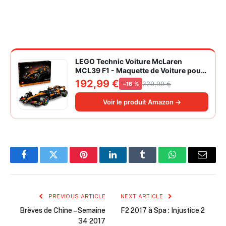
LEGO Technic Voiture McLaren
MCL39 F1 - Maquette de Voiture pour
Adulte - Set de Construction Formule 1
192,99 €
229,99 €
−16 %
Collector - Moteur V6 & Différentiel -
Idée Cadeau pour Fans de Sport
Voir le produit Amazon →
Automobile 42228
Facebook
Twitter
Pinterest
LinkedIn
Tumblr
WhatsApp
Email
PREVIOUS ARTICLE
NEXT ARTICLE
Brèves de Chine – Semaine
F2 2017 à Spa : Injustice 2
34 2017