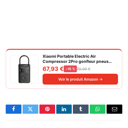
Xiaomi Portable Electric Air
Compressor 2Pro gonfleur pneus
voiture | ±1PSI Contrôle pression
67,93 €
79,99 €
−15 %
pneus, 45s gonflage rapide, batterie
longue durée, avec éclairage, grand
Voir le produit Amazon →
cylindre à air 27 mm
Facebook
Twitter
Pinterest
LinkedIn
Tumblr
WhatsApp
Email