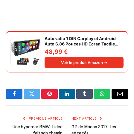
Autoradio 1 DIN Carplay et Android
Auto 6.86 Pouces HD Ecran Tactile
Poste Radio Voiture Soutien Lien
48,99 €
Miroir iOS/Android/Radio FM/USB/EQ
Autoradio Bluetooth Caméra de Recul
Voir le produit Amazon →
Facebook
Twitter
Pinterest
LinkedIn
Tumblr
WhatsApp
Email
PREVIOUS ARTICLE
NEXT ARTICLE
Une hypercar BMW : l’idée
GP de Macao 2017 : les
fait son chemin
engagés