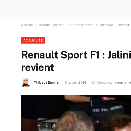
Accueil
»
Renault Sport F1 : Jalinier débarqué, Abiteboul revient
ACTUALITÉ
Renault Sport F1 : Jali
revient
Thibaut Emme
3 juillet 2014
Aucun commentaire