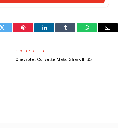
k
Twitter
Pinterest
LinkedIn
Tumblr
WhatsApp
Email
NEXT ARTICLE
Chevrolet Corvette Mako Shark II ’65