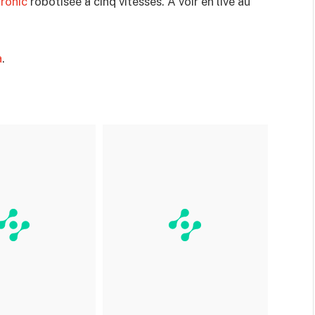
ronic
robotisée à cinq vitesses. A voir en live au
a
.