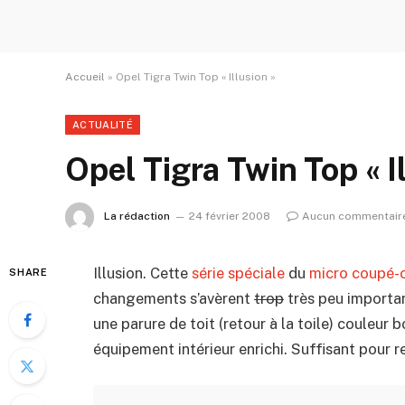
Accueil
»
Opel Tigra Twin Top « Illusion »
ACTUALITÉ
Opel Tigra Twin Top « I
La rédaction
24 février 2008
Aucun commentair
Illusion. Cette
série spéciale
du
micro coupé-c
SHARE
changements s’avèrent
trop
très peu importan
une parure de toit (retour à la toile) couleur
équipement intérieur enrichi. Suffisant pour r