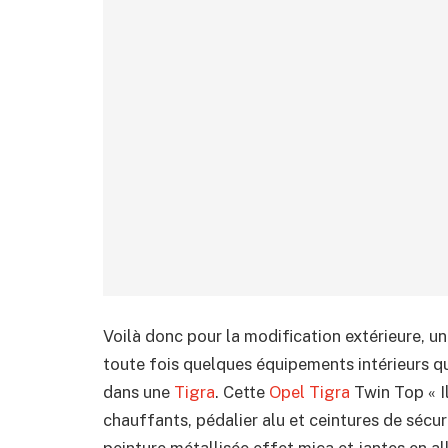
Voilà donc pour la modification extérieure, u
toute fois quelques équipements intérieurs qu
dans une
Tigra
. Cette
Opel Tigra
Twin Top « Il
chauffants, pédalier alu et ceintures de sécuri
peinture métallisée effet mica et jantes en al