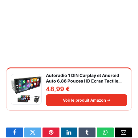
Autoradio 1 DIN Carplay et Android
Auto 6.86 Pouces HD Ecran Tactile
Poste Radio Voiture Soutien Lien
48,99 €
Miroir iOS/Android/Radio FM/USB/EQ
Autoradio Bluetooth Caméra de Recul
Voir le produit Amazon →
Facebook
Twitter
Pinterest
LinkedIn
Tumblr
WhatsApp
Email