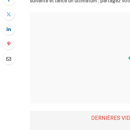
suivante et lance un ultimatum : partagez vo
DERNIÈRES VI