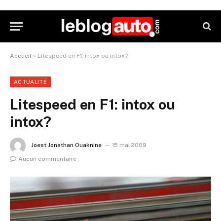
Accueil
»
Litespeed en F1: intox ou intox?
ACTUALITÉ
Litespeed en F1: intox ou
intox?
Joest Jonathan Ouaknine
15 mai 2009
Aucun commentaire