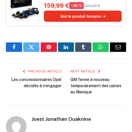
Collector pour Adulte - Inclut Un
159,99 €
229,99 €
−30 %
Moteur V6 et Une boîte de Vitesses -
Idée Cadeau pour passionnés de
Voir le produit Amazon →
Formule 1 42206
Facebook
Twitter
Pinterest
LinkedIn
Tumblr
WhatsApp
Email
PREVIOUS ARTICLE
NEXT ARTICLE
Les concessionnaires Opel
GM ferme à nouveau
décidés à s’engager
temporairement des usines
au Mexique
Joest Jonathan Ouaknine