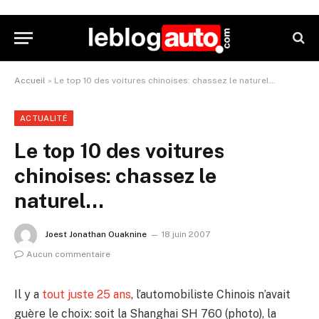
Accueil
»
Le top 10 des voitures chinoises: chassez le naturel…
ACTUALITÉ
Le top 10 des voitures
chinoises: chassez le
naturel…
Joest Jonathan Ouaknine
18 juin 2007
Aucun commentaire
Il y a
tout juste 25 ans
, l’automobiliste Chinois n’avait
guère le choix: soit la Shanghai SH 760 (photo), la