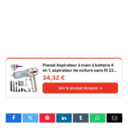
Piwaal Aspirateur à main à batterie 4
en 1, aspirateur de voiture sans fil 22
000 Pa avec moteur sans balais,
34,32 €
souffleur électrique à air comprimé
220 000 tr/min 3 vitesses pour poils
Voir le produit Amazon →
d'animaux
Facebook
Twitter
Pinterest
LinkedIn
Tumblr
WhatsApp
Email